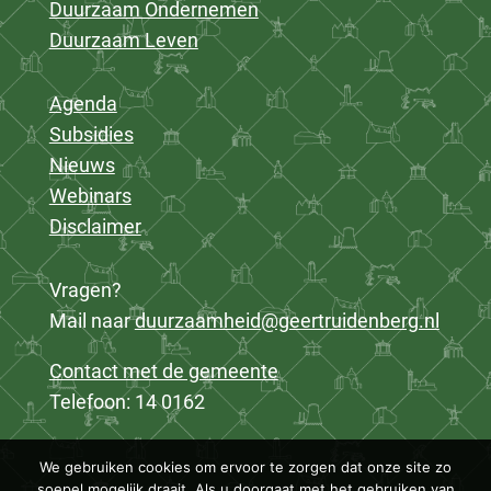
Duurzaam Ondernemen
Duurzaam Leven
Agenda
Subsidies
Nieuws
Webinars
Disclaimer
Vragen?
Mail naar
duurzaamheid@geertruidenberg.nl
Contact met de gemeente
Telefoon: 14 0162
We gebruiken cookies om ervoor te zorgen dat onze site zo
soepel mogelijk draait. Als u doorgaat met het gebruiken van