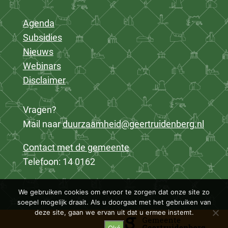
Agenda
Subsidies
Nieuws
Webinars
Disclaimer
Vragen?
Mail naar
duurzaamheid@geertruidenberg.nl
Contact met de gemeente
Telefoon: 14 0162
We gebruiken cookies om ervoor te zorgen dat onze site zo
soepel mogelijk draait. Als u doorgaat met het gebruiken van
deze site, gaan we ervan uit dat u ermee instemt.